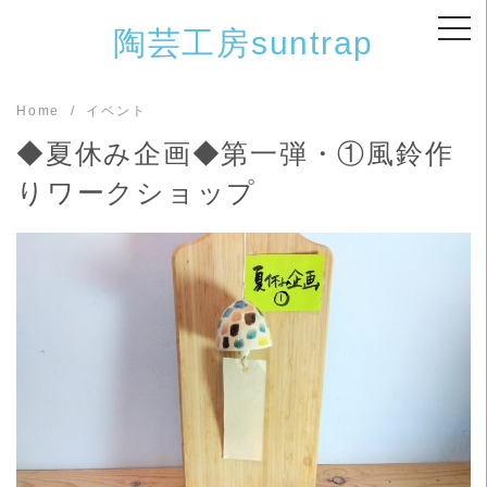
Skip
陶芸工房suntrap
to
content
Home
イベント
◆夏休み企画◆第一弾・①風鈴作
りワークショップ