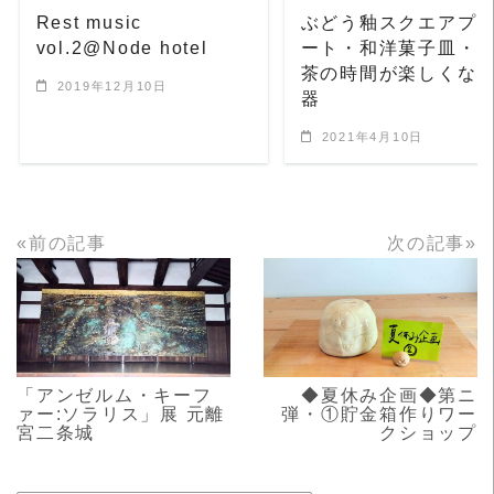
Rest music
ぶどう釉スクエアプ
vol.2@Node hotel
ート・和洋菓子皿・
茶の時間が楽しくな
2019年12月10日
器
2021年4月10日
«前の記事
次の記事»
READ MORE
READ MORE
「アンゼルム・キーフ
◆夏休み企画◆第ニ
ァー:ソラリス」展 元離
弾・①貯金箱作りワー
宮二条城
クショップ