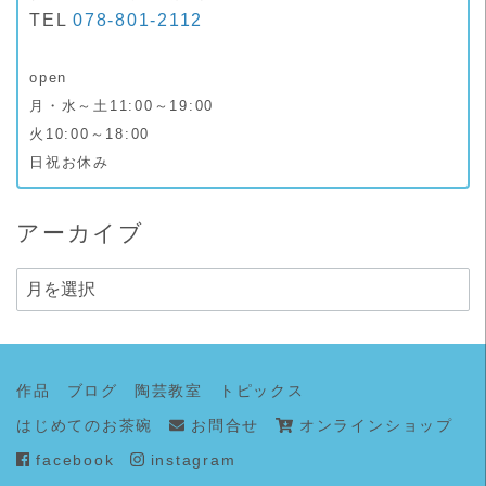
TEL
078-801-2112
open
月・水～土11:00～19:00
火10:00～18:00
日祝お休み
アーカイブ
ア
ー
カ
イ
作品
ブログ
陶芸教室
トピックス
ブ
はじめてのお茶碗
お問合せ
オンラインショップ
facebook
instagram