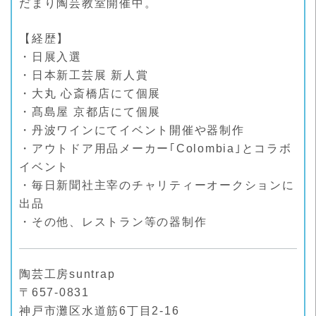
だまり陶芸教室開催中。
【経歴】
・日展入選
・日本新工芸展 新人賞
・大丸 心斎橋店にて個展
・髙島屋 京都店にて個展
・丹波ワインにてイベント開催や器制作
・アウトドア用品メーカー｢Colombia｣とコラボ
イベント
・毎日新聞社主宰のチャリティーオークションに
出品
・その他、レストラン等の器制作
陶芸工房suntrap
〒657-0831
神戸市灘区水道筋6丁目2-16