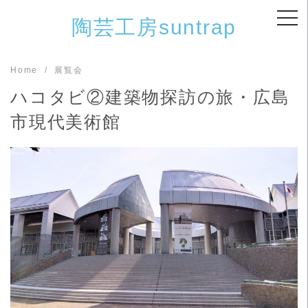
Skip
陶芸工房suntrap
to
content
Home
展覧会
ハコタビ②建築物探訪の旅・広島
市現代美術館