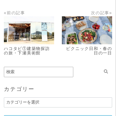
«前の記事
次の記事»
READ MORE
READ MORE
ハコタビ①建築物探訪
ピクニック日和・春の
の旅・下瀬美術館
日の一日
カテゴリー
カ
テ
ゴ