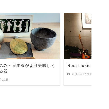
READ MORE
READ 
のみ・日本茶がより美味しく
Rest music vol.2@
る器
2019年12月10日
4月21日