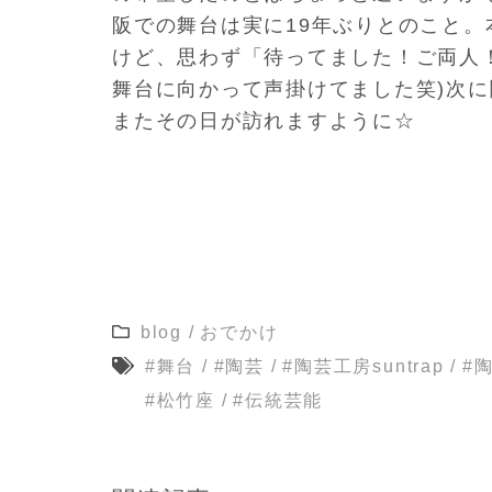
阪での舞台は実に19年ぶりとのこと。
けど、思わず「
待ってました！ご両人
舞台に向かって声掛けてました笑)
次に
またその日が訪れますように☆
blog
/
おでかけ
#舞台
/
#陶芸
/
#陶芸工房suntrap
/
#
#松竹座
/
#伝統芸能