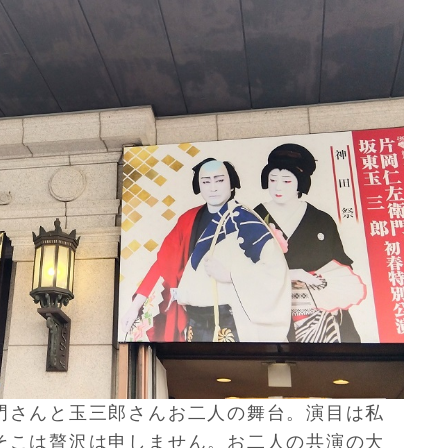
門さんと玉三郎さんお二人の舞台。
演目は私
そこは贅沢は申しま
せん。お二人の共演の大