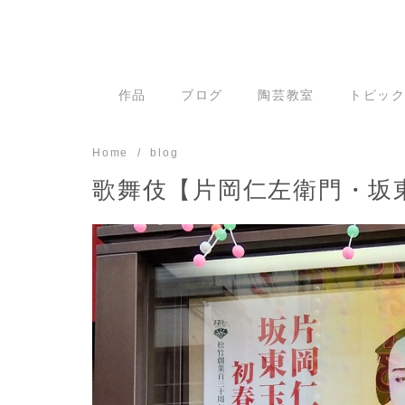
Skip
to
content
作品
ブログ
陶芸教室
トピッ
Home
blog
歌舞伎【片岡仁左衛門・坂