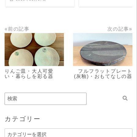
«前の記事
次の記事»
READ MORE
READ MORE
りんご皿・大人可愛
フルフラットプレート
い・暮らしを彩る器
(灰釉)・おもてなしの器
カテゴリー
カ