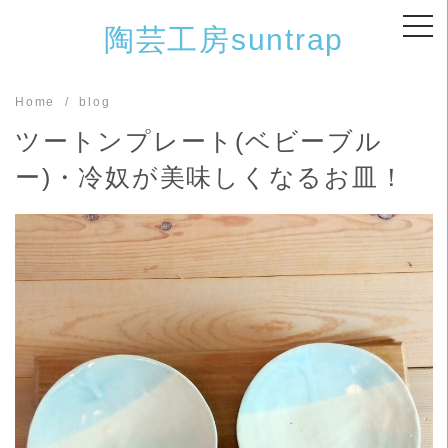
Skip
陶芸工房suntrap
to
content
Home
blog
ツートンプレート(ベビーブル
ー)・冷奴が美味しくなるお皿！