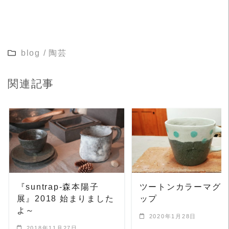
blog
/
陶芸
関連記事
READ MORE
READ MORE
『suntrap-森本陽子
ツートンカラーマグ
展』2018 始まりました
ップ
よ～
2020年1月28日
2018年11月27日