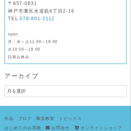
〒657-0831
神戸市灘区水道筋6丁目2-16
TEL
078-801-2112
open
月・水～土11:00～19:00
火10:00～18:00
日祝お休み
アーカイブ
ア
ー
カ
イ
作品
ブログ
陶芸教室
トピックス
ブ
はじめてのお茶碗
お問合せ
オンラインショップ