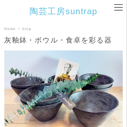
Skip
陶芸工房suntrap
to
content
Home
blog
灰釉鉢・ボウル・食卓を彩る器