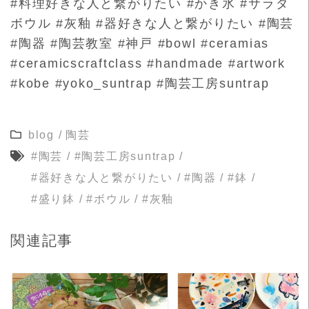
#料理好きな人と繋がりたい #かき氷 #サラダ
ボウル #灰釉 #器好きな人と繋がりたい #陶芸
#陶器 #陶芸教室 #神戸 #bowl #ceramias
#ceramicscraftclass #handmade #artwork
#kobe #yoko_suntrap #陶芸工房suntrap
blog
/
陶芸
#陶芸
/
#陶芸工房suntrap
/
#器好きな人と繋がりたい
/
#陶器
/
#鉢
/
#盛り鉢
/
#ボウル
/
#灰釉
関連記事