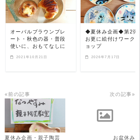
READ MORE
READ MORE
オーバルブラウンプレ
◆夏休み企画◆第2弾
ート・秋色の器・普段
お更に絵付けワーク
使いに、おもてなしに
ョップ
2021年10月21日
2026年7月17日
«前の記事
次の記事»
READ MORE
READ MORE
夏休み企画・親子陶芸
お盆休み