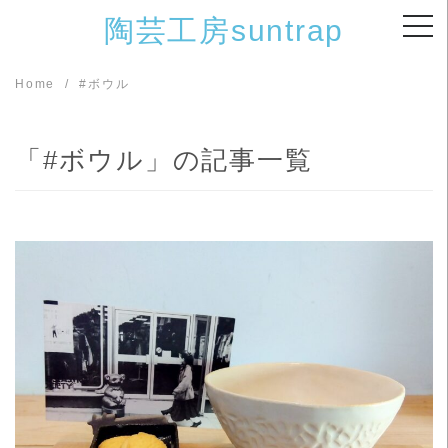
Skip
陶芸工房suntrap
to
content
Home
#ボウル
「#ボウル」の記事一覧
READ MORE