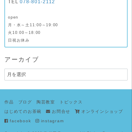
TEL
078-801-2112
open
月・水～土11:00～19:00
火10:00～18:00
日祝お休み
アーカイブ
ア
ー
カ
イ
作品
ブログ
陶芸教室
トピックス
ブ
はじめてのお茶碗
お問合せ
オンラインショップ
facebook
instagram