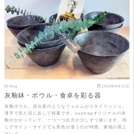
READ MORE
blog
2023年8月11日
灰釉鉢・ボウル・食卓を彩る器
灰釉ボウル。逆台形のようなフォルムがスタイリッシュ。
薄手で見た目に反して軽量です。suntrapオリジナルの灰
釉がかかっていて、一つ一つ出方が少しずつ違います。同
じデザイン・サイズでも景色が違うのが特徴。素地の黒と
グレイ …