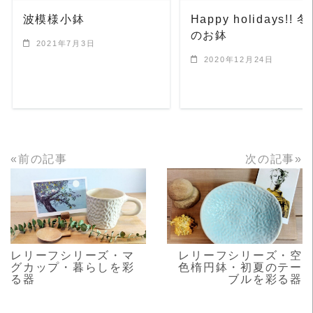
波模様小鉢
Happy holidays!! 
のお鉢
2021年7月3日
2020年12月24日
«前の記事
次の記事»
READ MORE
READ MORE
レリーフシリーズ・マ
レリーフシリーズ・空
グカップ・暮らしを彩
色楕円鉢・初夏のテー
る器
ブルを彩る器