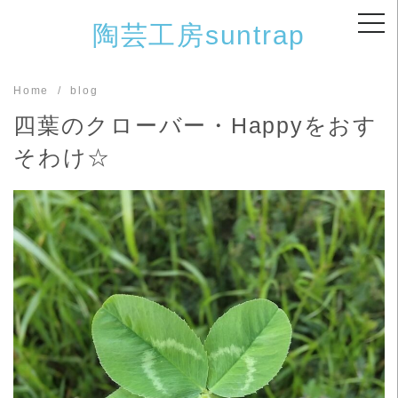
Skip
陶芸工房suntrap
to
content
Home
blog
四葉のクローバー・Happyをおす
そわけ☆