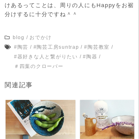
けあるってことは、周りの人にもHappyをお裾
分けするに十分ですね＾＾
blog
/
おでかけ
#陶芸
/
#陶芸工房suntrap
/
#陶芸教室
/
#器好きな人と繋がりたい
/
#陶器
/
＃四葉のクローバー
関連記事
READ MORE
READ MORE