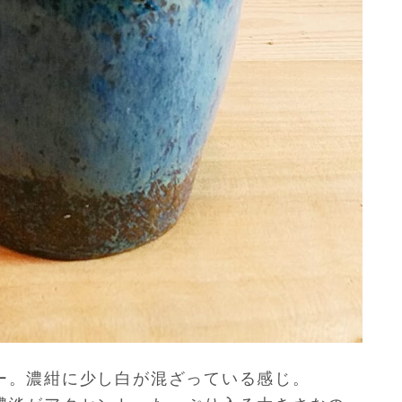
ー。濃紺に少し白が混ざって
いる感じ。