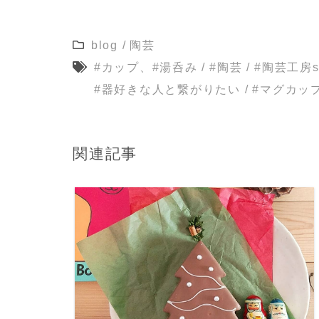
blog
/
陶芸
#カップ、#湯呑み
/
#陶芸
/
#陶芸工房su
#器好きな人と繋がりたい
/
#マグカッ
関連記事
READ MORE