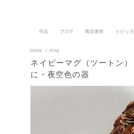
Skip
to
content
作品
ブログ
陶芸教室
トピッ
Home
blog
ネイビーマグ（ツートン）
に・夜空色の器