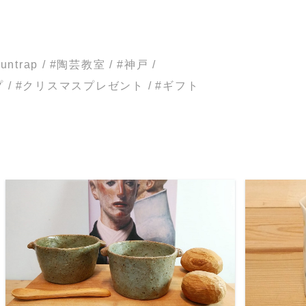
ntrap
/
#陶芸教室
/
#神戸
/
プ
/
#クリスマスプレゼント
/
#ギフト
READ MORE