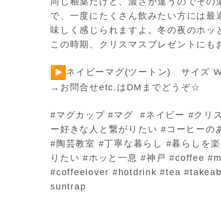
同じ釉薬だけど、濃さが違うのでその
で、一度にたくさん飲みたい方には最
味しく感じられますよ。冬の夜のホッ
この時期、クリスマスプレゼントにも
ネイビーマグ(ツートン) サイズ W9.5
→お問合せetc.はDMまでどうぞ☆
#マグカップ #マグ #ネイビー #クリ
ー好きな人と繋がりたい #コーヒーのあ
#陶芸教室 #丁寧な暮らし #暮らしを
りたい #ホッと一息 #神戸 #coffee #mugc
#coffeelover #hotdrink #tea #tak
suntrap