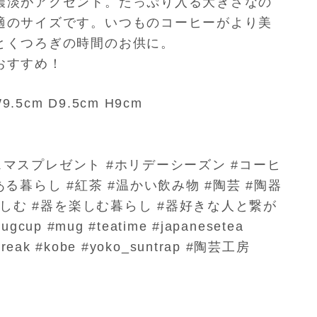
濃淡がアクセント。たっぷり
入る大きさなの
適のサイズで
す。いつものコーヒーがより美
とくつろぎの時間のお供に。
おすすめ！
cm D9.5cm H9cm
スマスプレゼント #ホリデーシーズン #コーヒ
る暮らし #紅茶 #温かい飲み物 #陶芸 #陶器
楽しむ #器を楽しむ暮らし #器好きな人と繋が
up #mug #teatime #japanesetea
eabreak #kobe #yoko_suntrap #陶芸工房