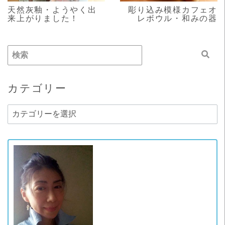
天然灰釉・ようやく出
彫り込み模様カフェオ
来上がりました！
レボウル・和みの器
カテゴリー
カ
テ
ゴ
リ
ー