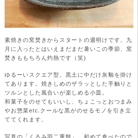
素焼きの窯焚きからスタートの週明けです。九
月に入ったとはいえまだまだ暑いこの季節、窯
焚きももちろん灼熱です（笑)
ゆるーいスクエア型。黒土に中だけ灰釉を掛け
てあります。焼きし
めのザラッとした手触りと
ツルンとした風合いが楽しめる小皿。
和菓子をのせてもいいし、ちょこっとおつまみ
やお惣菜etc.ク
ールな黒がのせるモノを引き立
ててくれます。
写真の「くるみ羽二重餅」、初めて食べたので