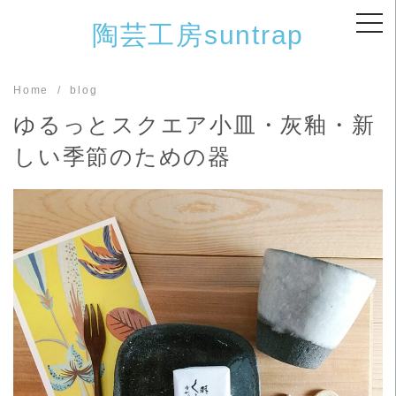
Skip
陶芸工房suntrap
to
content
Home
blog
ゆるっとスクエア小皿・灰釉・新
しい季節のための器