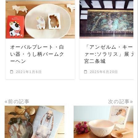
READ MORE
READ MORE
オーバルプレート・白
「アンゼルム・キー
い器・うし柄バームク
ァー:ソラリス」展 元
ーヘン
宮二条城
2021年1月6日
2025年6月20日
«前の記事
次の記事»
READ MORE
READ MORE