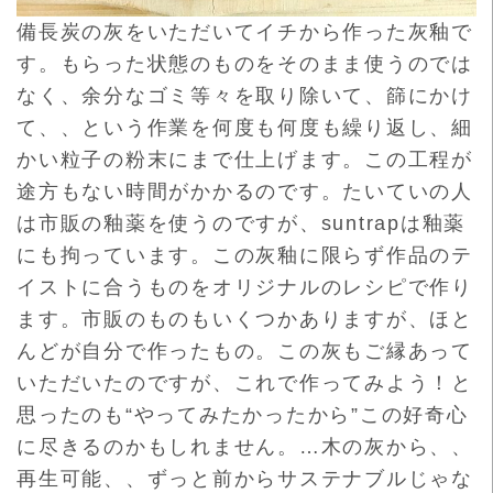
備長炭の灰をいただいてイチから作った灰釉で
す。もらった状態の
ものをそのまま使うのでは
なく、余分なゴミ等々を取り除いて、
篩にかけ
て、、という作業を何度も何度も繰り返し、細
かい粒子の
粉末にまで仕上げます。この工程が
途方もない時間がかかるのです
。たいていの人
は市販の釉薬を使うのですが、suntrapは釉
薬
にも拘っています。この灰釉に限らず作品のテ
イストに合うもの
をオリジナルのレシピで作り
ます。
市販のものもいくつかありますが、ほと
んどが自分で作ったもの。この灰もご縁あって
いただいたのですが、これで作ってみよう！
と
思ったのも“やってみたかったから”この好奇心
に尽きるのかも
しれません。…木の灰から、、
再生可能、、ずっと前からサステナブルじゃな