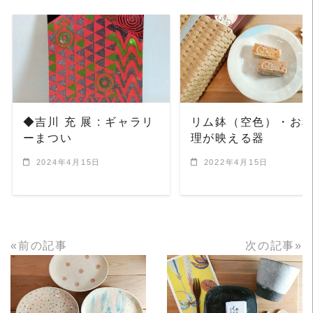
READ MORE
READ MORE
◆吉川 充 展 : ギャラリ
リム鉢（空色）・お
ーまつい
理が映える器
2024年4月15日
2022年4月15日
«前の記事
次の記事»
READ MORE
READ MORE