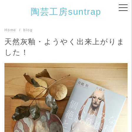
Skip
陶芸工房suntrap
to
content
Home
blog
天然灰釉・ようやく出来上がりま
した！