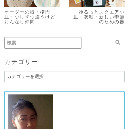
オーダーの器・楕円
ゆるっとスクエア小
皿・少しずつ違うけど
皿・灰釉・新しい季節
おんなじ仲間
のための器
カテゴリー
カ
テ
ゴ
リ
ー