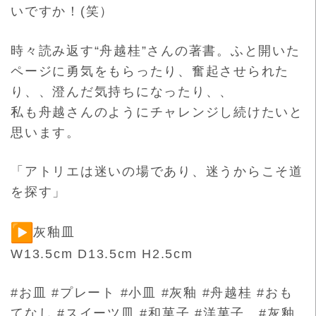
いですか！(笑）
時々読み返す“舟越桂”さんの著書。ふと開いた
ページに勇気をも
らったり、奮起させられた
り、、澄んだ気持ちになったり、、
私も舟越さんのようにチャレンジし続けたいと
思います。
「アトリエは迷いの場であり、迷うからこそ道
を探す」
灰釉皿
W13.5cm D13.5cm H2.5cm
#お皿 #プレート #小皿 #灰釉 #舟越桂 #おも
てなし #スイーツ皿 #和菓子 #洋菓子 #灰釉