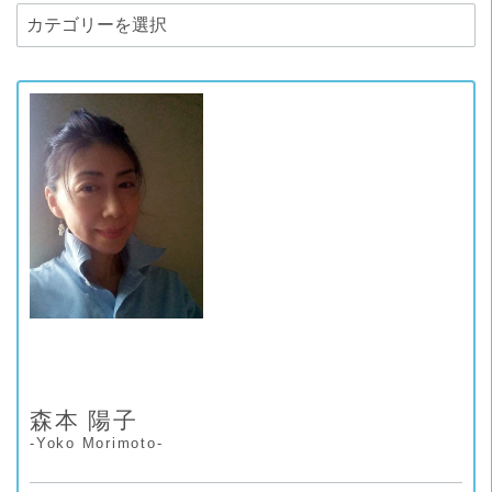
カ
テ
ゴ
リ
ー
森本 陽子
-Yoko Morimoto-