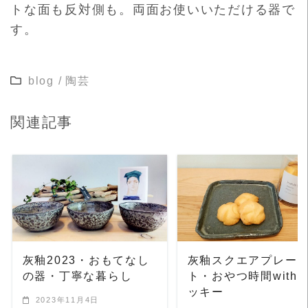
トな面も反対側も。両面お使いいただける器で
す。
blog
/
陶芸
関連記事
READ MORE
READ MORE
灰釉2023・おもてなし
灰釉スクエアプレー
の器・丁寧な暮らし
ト・おやつ時間with 
ッキー
2023年11月4日