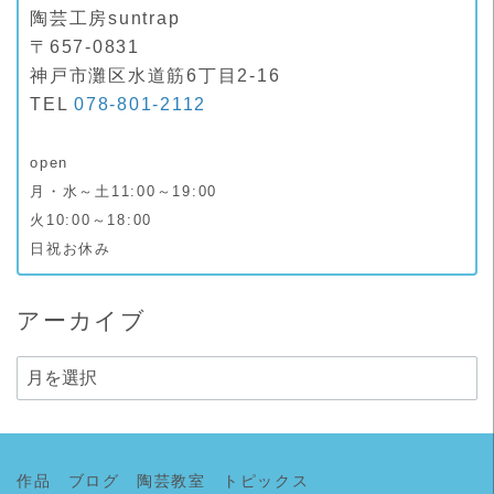
陶芸工房suntrap
〒657-0831
神戸市灘区水道筋6丁目2-16
TEL
078-801-2112
open
月・水～土11:00～19:00
火10:00～18:00
日祝お休み
アーカイブ
ア
ー
カ
イ
作品
ブログ
陶芸教室
トピックス
ブ