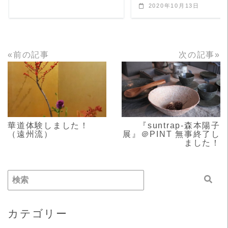
2020年10月13日
«前の記事
次の記事»
READ MORE
READ MORE
華道体験しました！
『suntrap-森本陽子
（遠州流）
展』＠PINT 無事終了し
ました！
カテゴリー