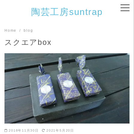
Skip
陶芸工房suntrap
to
content
Home
blog
スクエアbox
2018年11月30日
2021年5月20日