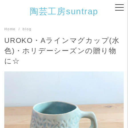
Skip
陶芸工房suntrap
to
content
Home
blog
UROKO・Aラインマグカップ(水
色)・ホリデーシーズンの贈り物
に☆