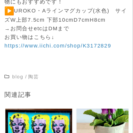
物にもおすすめです！
UROKO・Aラインマグカップ(水色) サイ
ズW上部7.5cm 下部10cmD7cmH8cm
→お問合せetcはDMまで
お買い物はこちら↓
https://www.iichi.com/shop/K3172829
blog
/
陶芸
関連記事
READ MORE
READ MORE