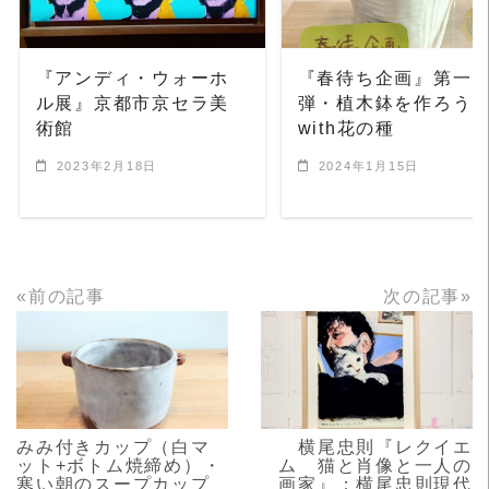
『アンディ・ウォーホ
『春待ち企画』第一
ル展』京都市京セラ美
弾・植木鉢を作ろう
術館
with花の種
2023年2月18日
2024年1月15日
«前の記事
次の記事»
READ MORE
READ MORE
みみ付きカップ（白マ
横尾忠則『レクイエ
ット+ボトム焼締め）・
ム 猫と肖像と一人の
寒い朝のスープカップ
画家』：横尾忠則現代