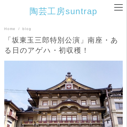
Skip
陶芸工房suntrap
to
content
Home
blog
「坂東玉三郎特別公演」南座・あ
る日のアゲハ・初収穫！