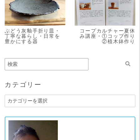
READ MORE
READ MORE
ぶどう灰釉手折り皿・
コープカルチャー夏休
丁寧な暮らし・日常を
み講座・①コップ作り
豊かにする器
②植木鉢作り
カテゴリー
カ
テ
ゴ
リ
ー