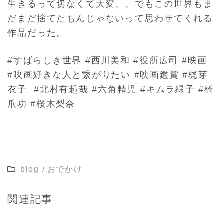
生きるって切なくて大変、、でもこの世界もま
だまだ捨てたもんじ
ゃないって思わせてくれる
作品だった。
#すばらしき世界 #西川美和 #役所広司 #映画
#映画好きな人と繋がりたい #映画鑑賞 #梶芽
衣子 #北村有起哉 #六角精児 #キムラ緑子 #橋
爪功 #桜木梨奈
blog
/
おでかけ
関連記事