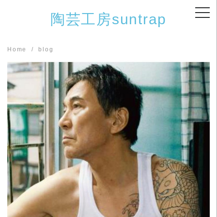
Skip
陶芸工房suntrap
to
content
Home
blog