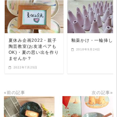
READ MORE
READ MORE
夏休み企画2022・親子
釉薬かけ・一輪挿し
陶芸教室(お友達ペアも
2018年9月24日
OK)・夏の思い出を作り
ませんか？
2022年7月25日
«前の記事
次の記事»
READ MORE
READ MORE