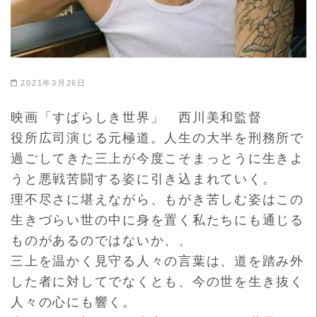
2021年3月26日
映画「すばらしき世界」 西川美和監督
役所広司演じる元極道。人生の大半を刑務所で
過ごしてきた三上が
今度こそまっとうに生きよ
うと悪戦苦闘する姿に引き込まれていく
。
理不尽さに堪えながら、もがき苦しむ姿はこの
生きづらい世の中に
身を置く私たちにも通じる
ものがあるのではないか、、
三上を温かく見守る人々の言葉は、道を踏み外
した者に対してでな
くとも、今の世を生き抜く
人々の心にも響く。