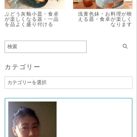
ぶどう灰釉小皿・食卓
浅黄色鉢・お料理が映
が楽しくなる器・一品
える器・食卓が楽しく
を品よく盛り付ける
なります
カテゴリー
カ
テ
ゴ
リ
ー