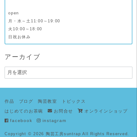
open
月・水～土11:00～19:00
火10:00～18:00
日祝お休み
アーカイブ
ア
ー
カ
イ
作品
ブログ
陶芸教室
トピックス
ブ
はじめてのお茶碗
お問合せ
オンラインショップ
facebook
instagram
Copyright © 2026
陶芸工房suntrap
All Rights Reserved.