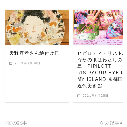
READ MORE
READ MORE
天野喜孝さん絵付け皿
ピピロティ・リスト/
なたの眼はわたしの
2019年8月30日
島 PIPILOTTI
RIST/YOUR EYE IS
MY ISLAND 京都国
近代美術館
2021年6月28日
«前の記事
次の記事»