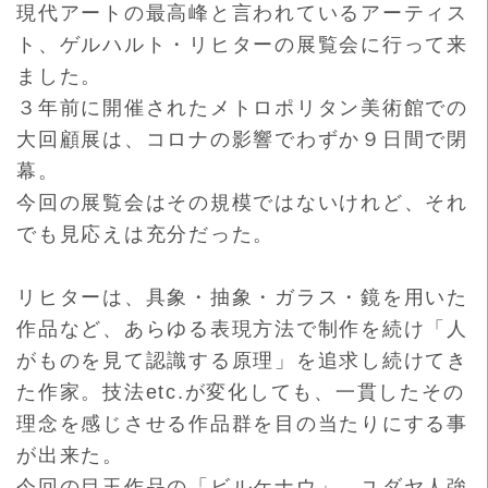
現代アートの最高峰と言われているアーティス
ト、ゲルハルト・リ
ヒターの展覧会に行って来
ました。
３年前に開催されたメトロポリタン美術館での
大回顧展は、コロナ
の影響でわずか９日間で閉
幕。
今回の展覧会はその規模ではないけれど、それ
でも見応えは充分だ
った。
リヒターは、具象・抽象・ガラス・鏡を用いた
作品など、あらゆる
表現方法で制作を続け「人
がものを見て認識する原理」を追求し続
けてき
た作家。技法etc.が変化しても、一貫したその
理念を感
じさせる作品群を目の当たりにする事
が出来た。
今回の目玉作品の「ビルケナウ」、ユダヤ人強