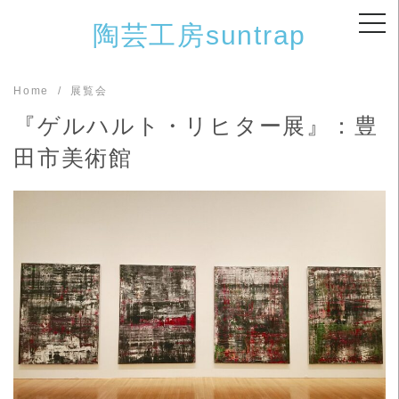
Skip
陶芸工房suntrap
to
content
Home
展覧会
『ゲルハルト・リヒター展』：豊
田市美術館