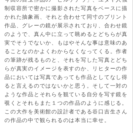
制収容所で密かに撮
影された写真をベースに描
かれた抽象画、
それと合わせて同寸のプリント
作品、グレーの鏡が展示されており
、合わせ鏡
のようで、真ん中に立って眺めるとどちらが真
実でそう
でないか、もはやそんな事は意味のあ
ることなのかよくわからなく
なってくる。作者
の筆跡が残るものと、それを写した写真とどち
らが
真実のイメージを表すのか、リヒターの作
品においては写真であっ
ても作品としてなし得
ると言えるのではないかと思う。そして一対
の
ような作品とそれらを観ている自分を写す鏡を
覗くとそれもまた
１つの作品のように感じる。
この大作を美術館の設計者である谷口吉生さん
の作品の中で観
られるのは本当に幸せ。