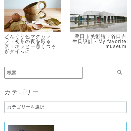
READ MORE
READ MORE
どんぐり色マグカッ
豊田市美術館：谷口吉
プ・初冬の夜を彩る
生氏設計・My favorite
器・ホッと一息くつろ
museum
ぎタイムに
カテゴリー
カ
テ
ゴ
リ