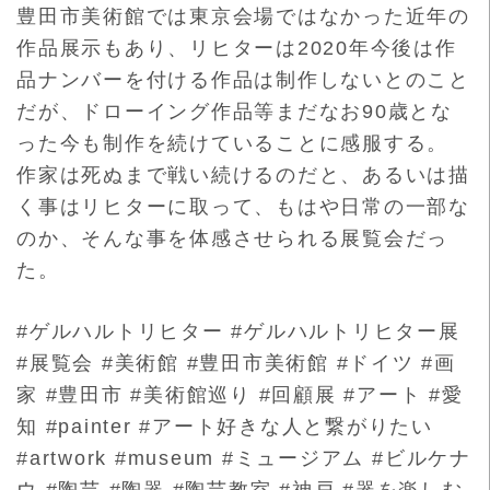
豊田市美術館では東京会場ではなかった近年の
作品展示もあり
、リヒターは2020年今後は作
品ナンバーを付ける作品は制作し
ないとのこと
だが、ドローイング作品等まだなお90歳とな
った今
も制作を続けていることに感服する。
作家は死ぬまで戦い続けるのだと、あるいは描
く事はリヒターに取
って、もはや日常の一部な
のか、そんな事を体感させられる展覧会
だっ
た。
#ゲルハルトリヒター #ゲルハルトリヒター展
#展覧会 #美術館 #豊田市美術館 #ドイツ #画
家 #豊田市 #美術館巡り #回顧展 #アート #愛
知 #painter #アート好きな人と繋がりたい
#artwork #museum #ミュージアム #ビルケナ
ウ #陶芸 #陶器 #陶芸教室 #神戸 #器を楽しむ