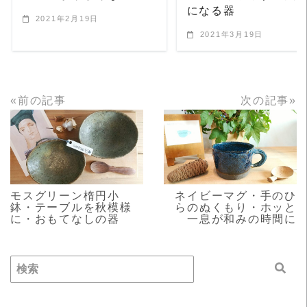
になる器
2021年2月19日
2021年3月19日
«前の記事
次の記事»
READ MORE
READ MORE
モスグリーン楕円小
ネイビーマグ・手のひ
鉢・テーブルを秋模様
らのぬくもり・ホッと
に・おもてなしの器
一息が和みの時間に