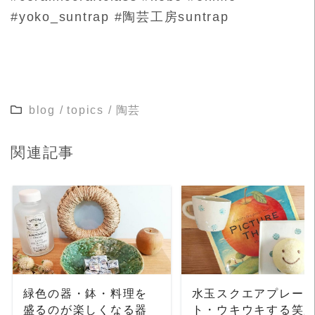
#yoko_suntrap #陶芸工房suntrap
blog
/
topics
/
陶芸
関連記事
READ MORE
READ MORE
緑色の器・鉢・料理を
水玉スクエアプレー
盛るのが楽しくなる器
ト・ウキウキする笑