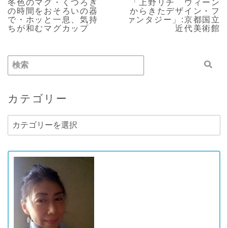
冬色のマグ・くつろぎ
「上野リチ ウィーン
の時間をおそろいの器
からきたデザイン・フ
で・ホッと一息、気持
ァンタジー」:京都国立
ちが和むマグカップ
近代美術館
カテゴリー
カ
テ
ゴ
リ
ー