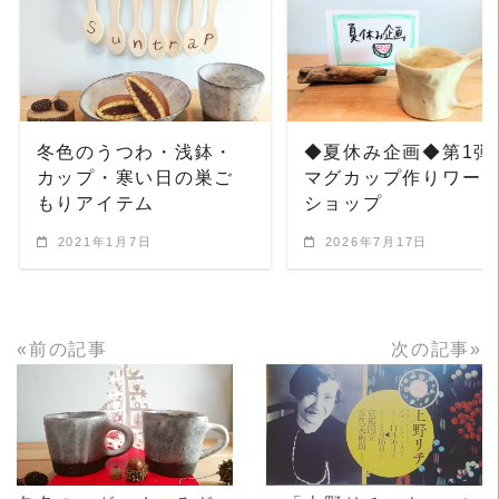
READ MORE
READ MORE
冬色のうつわ・浅鉢・
◆夏休み企画◆第1弾
カップ・寒い日の巣ご
マグカップ作りワー
もりアイテム
ショップ
2021年1月7日
2026年7月17日
«前の記事
次の記事»
READ MORE
READ MORE