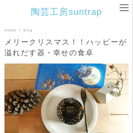
Skip
陶芸工房suntrap
to
content
Home
blog
メリークリスマス！！ハッピーが
溢れだす器・幸せの食卓