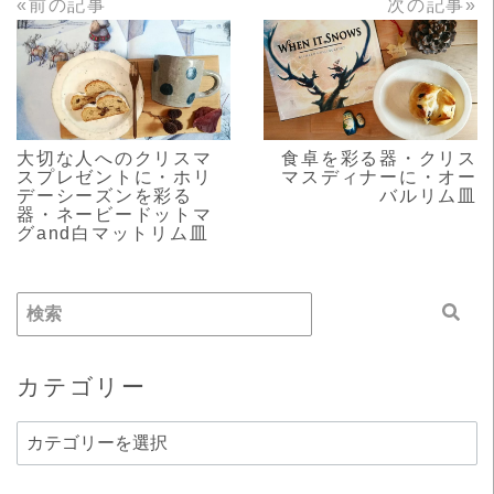
«前の記事
次の記事»
READ MORE
READ MORE
大切な人へのクリスマ
食卓を彩る器・クリス
スプレゼントに・ホリ
マスディナーに・オー
デーシーズンを彩る
バルリム皿
器・ネービードットマ
グand白マットリム皿
カテゴリー
カ
テ
ゴ