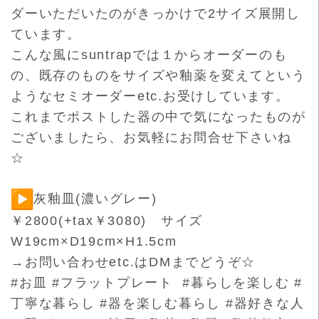
ダーいただいたのがきっかけで2サイ
ズ展開し
ています。
こんな風にsuntrapでは１からオーダーのも
の、既存のもの
をサイズや釉薬を変えてという
ようなセミオーダーetc.
お受けしています。
これまでポストした器の中で気になったものが
ございましたら、お
気軽にお問合せ下さいね
☆
灰釉皿(濃いグレー)
￥2800(+tax￥3080) サイズ
W19cm×D19cm×H1.5cm
→お問い合わせetc.はDMまでどうぞ☆
#お皿 #フラットプレート #暮らしを楽しむ #
丁寧な暮らし #器を楽しむ暮らし #器好きな人