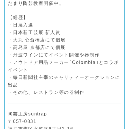
だまり陶芸教室開催中。
【経歴】
・日展入選
・日本新工芸展 新人賞
・大丸 心斎橋店にて個展
・髙島屋 京都店にて個展
・丹波ワインにてイベント開催や器制作
・アウトドア用品メーカー｢Colombia｣とコラボ
イベント
・毎日新聞社主宰のチャリティーオークションに
出品
・その他、レストラン等の器制作
陶芸工房suntrap
〒657-0831
神戸市灘区水道筋6丁目2-16