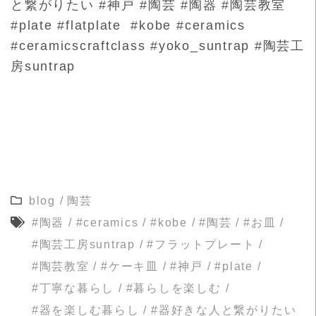
と繋がりたい #神戸 #陶芸 #陶器 #陶芸教室
#plate #flatplate #kobe #ceramics
#ceramicscraftclass #yoko_suntrap #陶芸工
房suntrap
blog
/
陶芸
#陶器
/
#ceramics
/
#kobe
/
#陶芸
/
#お皿
/
#陶芸工房suntrap
/
#フラットプレート
/
#陶芸教室
/
#ケーキ皿
/
#神戸
/
#plate
/
#丁寧な暮らし
/
#暮らしを楽しむ
/
#器を楽しむ暮らし
/
#器好きな人と繋がりたい