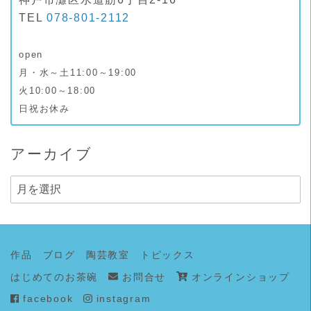
TEL
078-801-2112
open
月・水～土11:00～19:00
火10:00～18:00
日祝お休み
アーカイブ
ア
ー
カ
イ
作品
ブログ
陶芸教室
トピックス
ブ
はじめてのお茶碗
お問合せ
オンラインショップ
facebook
instagram