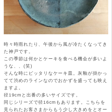
時々時雨れたり、午後から風が冷たくなってき
た神戸です。
この季節は何かとケーキを食べる機会が多いよ
うな、、(笑)
そんな時にピッタリなケーキ皿。灰釉が掛かっ
てて渋めのラインな
のでおかずを盛っても映え
ますよ。
径19cmと出番の多いサイズです。
同じシリーズで径16cmもあります。こちらを
見られたお客さま
からもう少し大きめをとオー