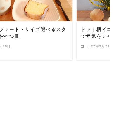
プレート・サイズ選べるスク
ドット柄イエロー鉢
おやつ皿
で元気をチャージし
1月18日
2022年3月21日