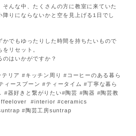
。そんな中、たくさんの方に
教室に来ていた
小降りになら
ないかと空を見上げる1日でし
ずかでもゆったりした時間を
持ちたいもので
ちをリセット
。
るのはいかがですか？
ンテリア #キッチン周り #コーヒーのある暮ら
ティースプーン #ティータイム #丁寧な暮ら
 #器好きと繋がりたい#陶芸 #陶器 #陶芸教
feelover #interior #ceramics
o_suntrap #陶芸工房suntrap