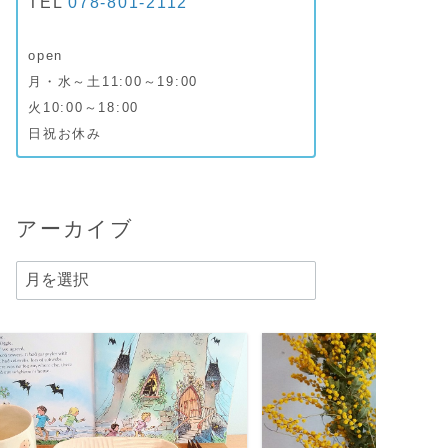
TEL
078-801-2112
open
月・水～土11:00～19:00
火10:00～18:00
日祝お休み
アーカイブ
ア
ー
カ
イ
ブ
READ MORE
READ 