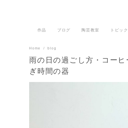
Skip
to
content
作品
ブログ
陶芸教室
トピッ
Home
blog
雨の日の過ごし方・コーヒ
ぎ時間の器