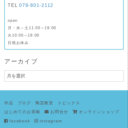
TEL
078-801-2112
open
月・水～土11:00～19:00
火10:00～18:00
日祝お休み
アーカイブ
ア
ー
カ
イ
作品
ブログ
陶芸教室
トピックス
ブ
はじめてのお茶碗
お問合せ
オンラインショップ
facebook
instagram