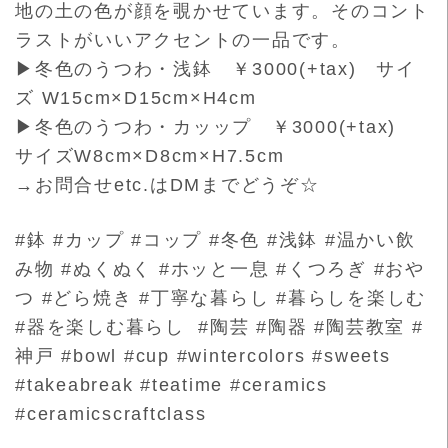
地の土の色が顔を覗かせています。そのコント
ラストがいいアクセントの一品です。
▶冬色のうつわ・浅鉢 ￥3000(+tax) サイ
ズ W15cm×D15cm×H4cm
▶冬色のうつわ・カッップ ￥3000(+tax)
サイズW8cm×D8cm×H7.5cm
→お問合せetc.はDMまでどうぞ☆
#鉢 #カップ #コップ #冬色 #浅鉢 #温かい飲
み物 #ぬくぬく #ホッと一息 #くつろぎ #おや
つ #どら焼き #丁寧な暮らし #暮らしを楽しむ
#器を楽しむ暮らし #陶芸 #陶器 #陶芸教室 #
神戸 #bowl #cup #wintercolors #sweets
#takeabreak #teatime #ceramics
#ceramicscraftclass