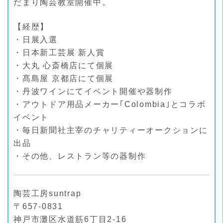
だまり陶芸教室開催中。
【経歴】
・日展入選
・日本新工芸展 新人賞
・大丸 心斎橋店にて個展
・髙島屋 京都店にて個展
・丹波ワインにてイベント開催や器制作
・アウトドア用品メーカー｢Colombia｣とコラボ
イベント
・毎日新聞社主宰のチャリティーオークションに
出品
・その他、レストラン等の器制作
陶芸工房suntrap
〒657-0831
神戸市灘区水道筋6丁目2-16