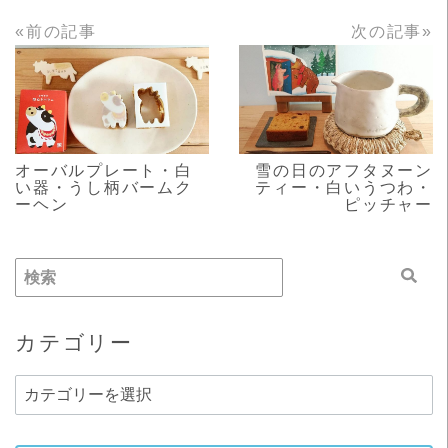
«前の記事
次の記事»
READ MORE
READ MORE
オーバルプレート・白
雪の日のアフタヌーン
い器・うし柄バームク
ティー・白いうつわ・
ーヘン
ピッチャー
カテゴリー
カ
テ
ゴ