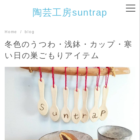
Skip
陶芸工房suntrap
to
content
Home
blog
冬色のうつわ・浅鉢・カップ・寒
い日の巣ごもりアイテム