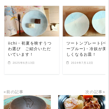
READ MORE
READ MORE
iichi・初夏を映すうつ
ツートンプレート(ベ
わ選び ご紹介いただ
ーブルー)・冷奴が美
いています！
しくなるお皿！
2025年6月13日
2024年7月12日
«前の記事
次の記事»
READ MORE
READ MORE