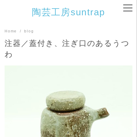
Skip
陶芸工房suntrap
to
content
Home
blog
注器／蓋付き、注ぎ口のあるうつ
わ