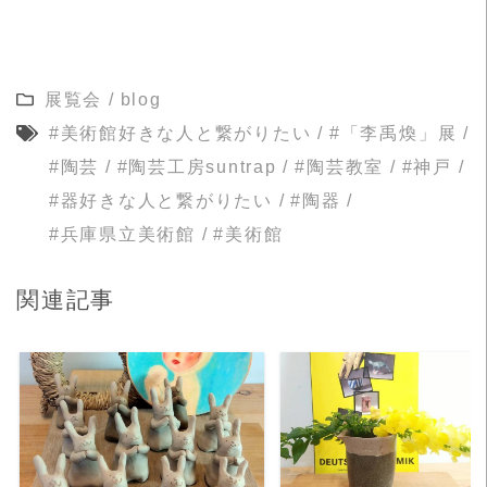
展覧会
/
blog
#美術館好きな人と繋がりたい
/
#「李禹煥」展
/
#陶芸
/
#陶芸工房suntrap
/
#陶芸教室
/
#神戸
/
#器好きな人と繋がりたい
/
#陶器
/
#兵庫県立美術館
/
#美術館
関連記事
READ MORE
READ MORE