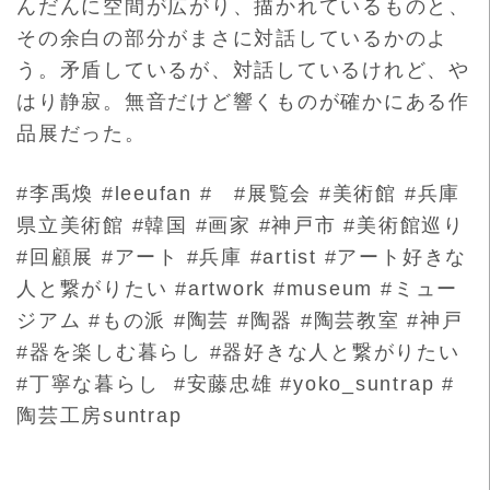
んだんに空間が広
がり、描かれているものと、
その余白の部分がまさに対話している
かのよ
う。矛盾しているが、対話しているけれど、や
はり静寂。無
音だけど響くものが確かにある作
品展だった。
#李禹煥 #leeufan # #展覧会 #美術館 #兵庫
県立美術館 #韓国 #画家 #神戸市 #美術館巡り
#回顧展 #アート #兵庫 #artist #アート好きな
人と繋がりたい #artwork #museum #ミュー
ジアム #もの派 #陶芸 #陶器 #陶芸教室 #神戸
#器を楽しむ暮らし #器好きな人と繋がりたい
#丁寧な暮らし #安藤忠雄 #yoko_suntrap #
陶芸工房suntrap