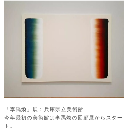
「李禹煥」展 : 兵庫県立美術館
今年最初の美術館は李禹煥の回顧展からスター
ト。