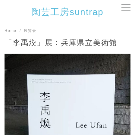
Skip
陶芸工房suntrap
to
content
Home
展覧会
「李禹煥」展 : 兵庫県立美術館