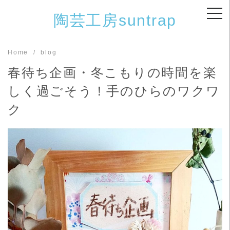
Skip
陶芸工房suntrap
to
content
Home
blog
春待ち企画・冬こもりの時間を楽
しく過ごそう！手のひらのワクワ
ク