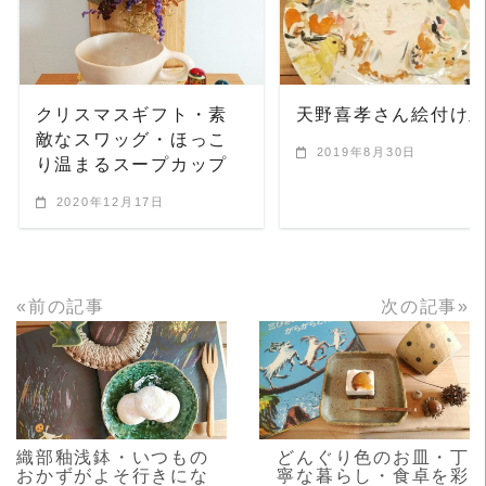
READ MORE
READ MORE
クリスマスギフト・素
天野喜孝さん絵付け
敵なスワッグ・ほっこ
2019年8月30日
り温まるスープカップ
2020年12月17日
«前の記事
次の記事»
READ MORE
READ MORE
織部釉浅鉢・いつもの
どんぐり色のお皿・丁
おかずがよそ行きにな
寧な暮らし・食卓を彩