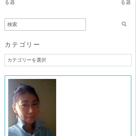
る器
る器
カテゴリー
カ
テ
ゴ
リ
ー