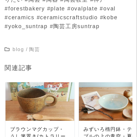
#forestbakery #plate #ovalplate #oval
#ceramics #ceramicscraftstudio #kobe
#yoko_suntrap #陶芸工房suntrap
blog
/
陶芸
関連記事
READ MORE
READ MORE
ブラウンマグカップ・
みずいろ楕円鉢・テ
うし箸置き/カトラリー
ブルの上の青空・夏