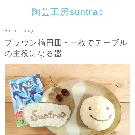
Skip
陶芸工房suntrap
to
content
Home
blog
ブラウン楕円皿・一枚でテーブル
の主役になる器