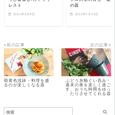
レスト
の器
2021年2月8日
2022年7月15日
«前の記事
次の記事»
READ MORE
READ MORE
萌黄色浅鉢・料理を盛
ぶどう灰釉ぐい呑み・
るのが楽しくなる器
週末の夜を楽しく過ご
す、おうち時間をゆっ
たりさせてくれる器