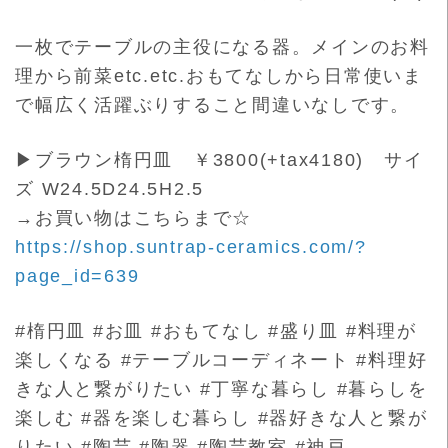
一枚でテーブルの主役になる器。メインのお料
理から前菜etc.
etc.おもてなしから日常使いま
で幅広く活躍ぶりすること間違
いなしです。
▶ブラウン楕円皿 ￥3800(+tax4180) サイ
ズ W24.5D24.5H2.5
→お買い物はこちらまで☆
https://shop.suntrap-ceramics.com/?
page_id=639
#楕円皿 #お皿 #おもてなし #盛り皿 #料理が
楽しくなる #テーブルコーディネート #料理好
きな人と繋がりたい #丁寧な暮らし #暮らしを
楽しむ #器を楽しむ暮らし #器好きな人と繋が
りたい #陶芸 #陶器 #陶芸教室 #神戸