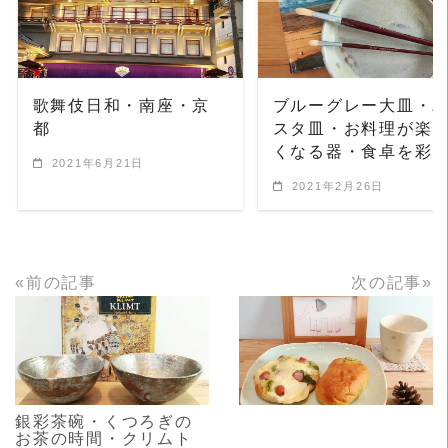
READ MORE
READ MORE
歌舞伎日和・南座・京
ブルーグレー大皿・
都
スタ皿・お料理が楽
くなる器・食卓を彩
2021年6月21日
2021年2月26日
«前の記事
次の記事»
READ MORE
READ MORE
銀彩茶碗・くつろぎの
お茶の時間・クリムト