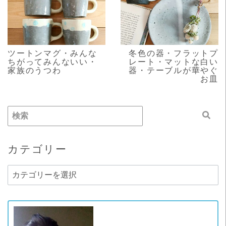
READ MORE
READ MORE
ツートンマグ・みんな
冬色の器・フラットプ
ちがってみんないい・
レート・マットな白い
家族のうつわ
器・テーブルが華やぐ
お皿
カテゴリー
カ
テ
ゴ
リ
ー