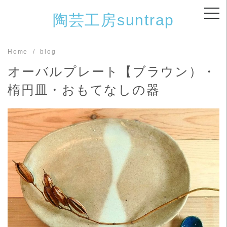
Skip
陶芸工房suntrap
to
content
Home
blog
オーバルプレート【ブラウン）・
楕円皿・おもてなしの器