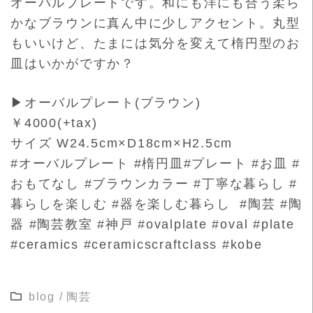
オーバルプレートで
す。和にも洋にも合う柔ら
かなブラウンに真ん中に少しアクセント
。丸型
もいいけど、たまには気分を変えて楕円型のお
皿はいかがで
すか？
▶オーバルプレート(ブラウン)
￥4000(+tax)
サイズ W24.5cm×D18cm×H2.5cm
#オーバルプレート #楕円皿#プレート #お皿 #
おもてなし #ブラウンカラー #丁寧な暮らし #
暮らしを楽しむ #器を楽しむ暮らし #陶芸 #陶
器 #陶芸教室 #神戸 #ovalplate #oval #plate
#ceramics #ceramicscraftclass #kobe
blog
/
陶芸