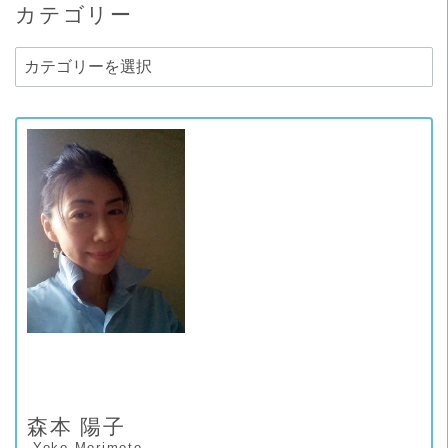
カテゴリー
カ
テ
ゴ
リ
ー
森本 陽子
-Yoko Morimoto-