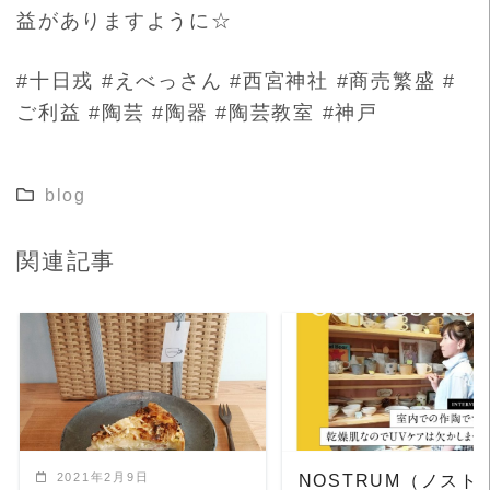
益がありますように
☆
#十日戎 #えべっさん #西宮神社 #商売繁盛 #
ご利益 #陶芸 #陶器 #陶芸教室 #神戸
blog
関連記事
READ MORE
READ MORE
2021年2月9日
NOSTRUM（ノスト