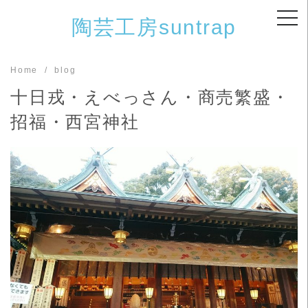
Skip
陶芸工房suntrap
to
content
Home
blog
十日戎・えべっさん・商売繁盛・
招福・西宮神社