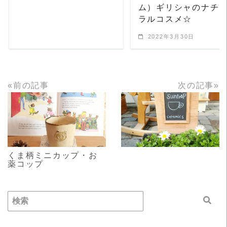
ム）ギリシャのナチ
ラルコスメ☆
2022年3月30日
«前の記事
次の記事»
READ MORE
READ MORE
くま柄ミニカップ・お
薬コップ