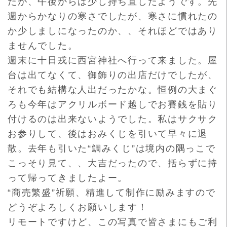
たが、午後からは少
し持ち直したようです。先
週からかなりの寒さでしたが、寒さに慣
れたの
か少しましになったのか、、それほどではあり
ませんでした
。
週末に十日戎に西宮神社へ行って来ました。屋
台は出てなくて、御
飾りの出店だけでしたが、
それでも結構な人出だったかな。恒例の
大まぐ
ろも今年はアクリルボード越しでお賽銭を貼り
付けるのは出
来ないようでした。私はサクサク
お参りして、後はおみくじを引い
て早々に退
散。去年も引いた“鯛みくじ”は境内の隅っこで
こっそ
り見て、、大吉だったので、括らずに持
って帰ってきましたよー。
“商売繁盛”祈願、精進して制作に励みますので
どうぞよろしくお
願いします！
リモートですけど、この写真で皆さまにもご利