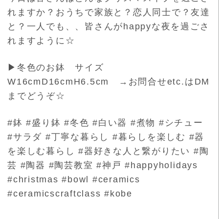
れますか？おうちで家族と？恋人同士で？友達
と？一人でも、、皆さんがhappyな夜を過ごさ
れますように☆
▶冬色のお鉢 サイズ
W16cmD16cmH6.5cm →お問合せetc.はDM
までどうぞ☆
#鉢 #盛り鉢 #冬色 #白い器 #煮物 #シチュー
#サラダ #丁寧な暮らし #暮らしを楽しむ #器
を楽しむ暮らし #器好きな人と繋がりたい #陶
芸 #陶器 #陶芸教室 #神戸 #happyholidays
#christmas #bowl #ceramics
#ceramicscraftclass #kobe