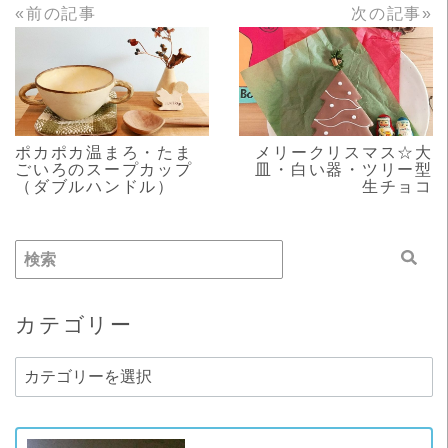
«前の記事
次の記事»
READ MORE
READ MORE
ポカポカ温まろ・たま
メリークリスマス☆大
ごいろのスープカップ
皿・白い器・ツリー型
（ダブルハンドル）
生チョコ
カテゴリー
カ
テ
ゴ
リ