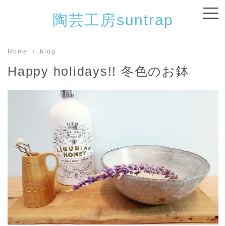
Skip
陶芸工房suntrap
to
content
Home
blog
Happy holidays!! 冬色のお鉢