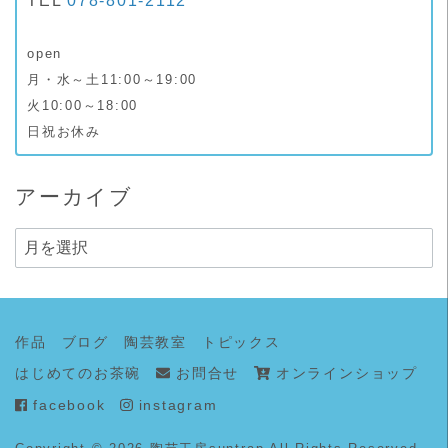
TEL
078-801-2112
open
月・水～土11:00～19:00
火10:00～18:00
日祝お休み
アーカイブ
ア
ー
カ
イ
作品
ブログ
陶芸教室
トピックス
ブ
はじめてのお茶碗
お問合せ
オンラインショップ
facebook
instagram