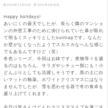
2020年12月24日
2021年5月20日
Happy holidays!
あいにくの曇天でしたが、長らく隣のマンショ
ンの外壁工事のために
掛けられていた幕が取れ
て明るくスッキリとしたsuntrapで
す。なんだ
か壁がなくなったようでスカスカなへんな感じ
でもあるんですけど（笑）
冬色シリーズ、今回はお鉢です。煮物等々を盛
るのはもちろん、サ
ラダやシチュー類にも！小
どんぶりとしても活躍しそうです。黒の土に白
いマットの釉薬。ホワイトクリスマスにはなり
ませんでしたが、雪を思わせる器で冬の食卓を
盛り上げてくれます。
今日は皆さんはどんなクリスマスイブを過ごさ