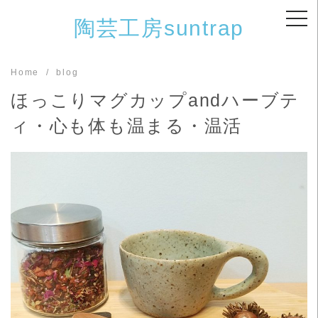
Skip
陶芸工房suntrap
to
content
Home
blog
ほっこりマグカップandハーブテ
ィ・心も体も温まる・温活