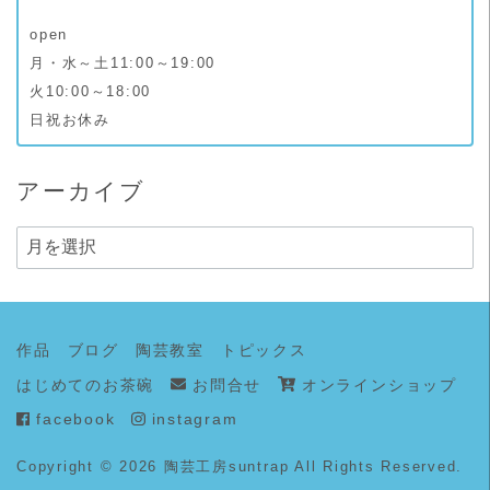
open
月・水～土11:00～19:00
火10:00～18:00
日祝お休み
アーカイブ
ア
ー
カ
イ
作品
ブログ
陶芸教室
トピックス
ブ
はじめてのお茶碗
お問合せ
オンラインショップ
facebook
instagram
Copyright © 2026
陶芸工房suntrap
All Rights Reserved.