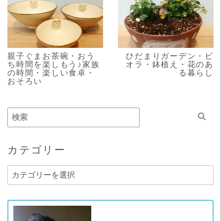
READ MORE
READ MORE
親子ぐまお茶碗・おう
ひだまりガーデン・ビ
ち時間を楽しもう♪家族
オラ・鉢植え・花のあ
の時間・楽しい食卓・
る暮らし
おそろい
カテゴリー
カ
テ
ゴ
リ