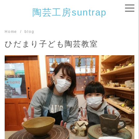
Skip
陶芸工房suntrap
to
content
Home
blog
ひだまり子ども陶芸教室