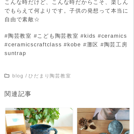
こんな時だけど、こんな時だからこそ、楽しん
でもらえて何よりです。子供の発想って本当に
自由で素敵☆
#陶芸教室 #こども陶芸教室 #kids #ceramics
#ceramicscraftclass #kobe #灘区 #陶芸工房
suntrap
blog
/
ひだまり陶芸教室
関連記事
READ MORE
READ MORE