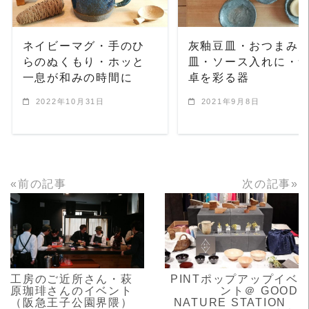
ネイビーマグ・手のひ
灰釉豆皿・おつまみ
らのぬくもり・ホッと
皿・ソース入れに・
一息が和みの時間に
卓を彩る器
2022年10月31日
2021年9月8日
«前の記事
次の記事»
READ MORE
READ MORE
工房のご近所さん・萩
PINTポップアップイベ
原珈琲さんのイベント
ント＠ GOOD
（阪急王子公園界隈）
NATURE STATION