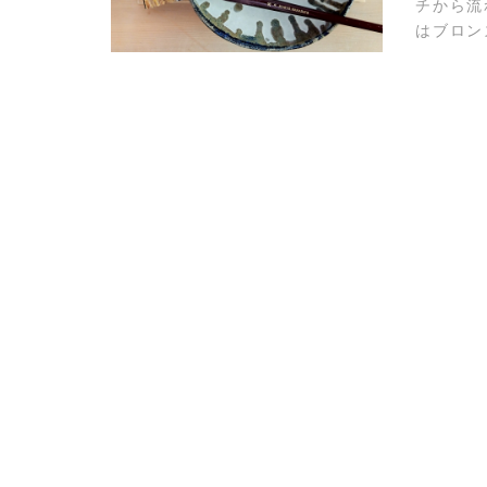
チから流
はブロン