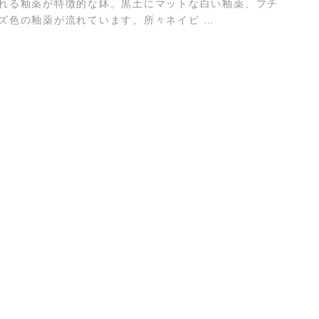
れる釉薬が特徴的な鉢。黒土にマットな白い釉薬、フチ
ズ色の釉薬が流れています。所々ネイビ …