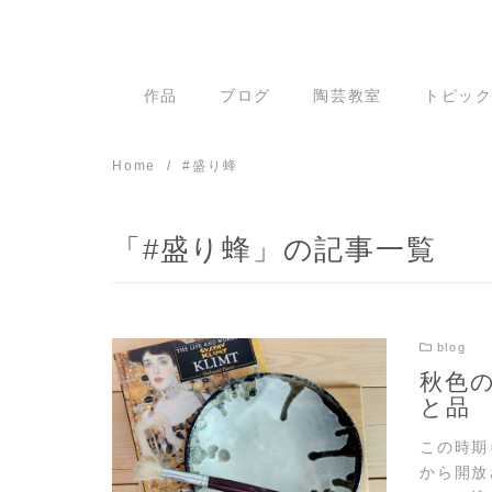
Skip
to
content
作品
ブログ
陶芸教室
トピッ
Home
#盛り蜂
「#盛り蜂」の記事一覧
blog
秋色
と品
READ MORE
この時期
から開放