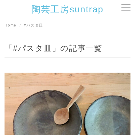
Skip
陶芸工房suntrap
to
content
Home
#パスタ皿
「#パスタ皿」の記事一覧
READ MORE