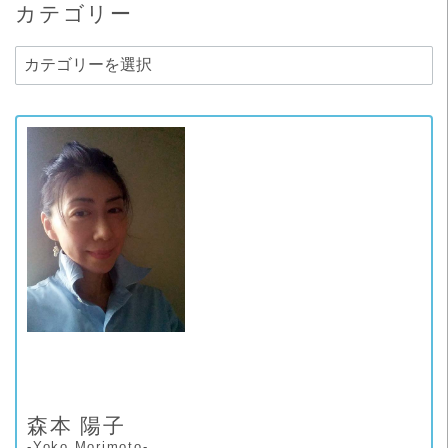
カテゴリー
カ
テ
ゴ
リ
ー
森本 陽子
-Yoko Morimoto-