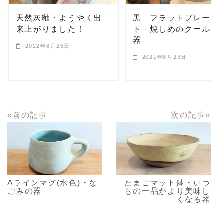
天然灰釉・ようやく出
黒：フラットプレー
来上がりました！
ト・焼しめのクール
器
2022年8月26日
2021年8月23日
«前の記事
次の記事»
READ MORE
READ MORE
Aラインマグ(水色)・な
たまごマット鉢・いつ
ごみの器
もの一品がより美味し
くなる器