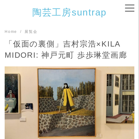
Skip
陶芸工房suntrap
to
content
Home
展覧会
「仮面の裏側」吉村宗浩×KILA
MIDORI: 神戸元町 歩歩琳堂画廊