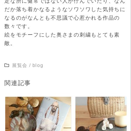
定な所に健常ではない人が佇んでいたり、
なん
だか落ち着かなるようなソワソワした気持ちに
なるのがなんと
も不思議で心惹かれる作品の
数々です。
絵をモチーフにした奥さまの刺繍もとても素
敵。
展覧会
/
blog
関連記事
READ MORE
READ MORE